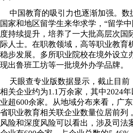
以旧换新政策出台8个月 8类家电产品品种同比增
中国教育的吸引力也逐渐加强。数据
冰雪需求释放消费活力华东因地制宜发展冰雪经
国家和地区留学生来华求学，“留学中
“SDGsNEXT”“SDGsNEXT”国际可持续发
度持续提升，培养了一大批高层次国
共创时尚消费新场景探察品质生活新需求2024
际人士。在职教领域，高等职业教育
广东首笔“资金流”贷款业务落地佛山?，跨行共
稳步发展。多所职业院校在境外设立
文化“两创”在济宁以文化人让优秀传统文化浸
破
现出鲁班工坊等一批境外办学品牌。
院士专家聚首广州共探能源产业发展之路
天眼查专业版数据显示，截止目前
武汉“一带一路”建设者讲述钱凯港建设故事：
相关企业约为1.1万余家，其中2024
上交所与三大石油石化集团将进一步深化合作
口
业超600余家。从地域分布来看，广
滑雪、“年夜饭x2B;住宿”套餐…春秋旅行邀你
省职业教育相关联企业数量位居前列 
以“龙头企业落子”带动高端人才落地，华漕镇首
风险和深度风险可以看出，涉及司法
聚焦新质生产力与产业国际竞争力提升2024年
湾