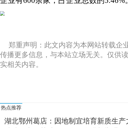
企业有600余家，占企业总数的5.46%
Intertek天祥集团全球首席执行官兼著名领导力
CMF创新鼻祖全新MINICooper燃油版广州车展
连摘双冠！星海S7耀动2024纯电动汽车性能挑
郑重声明：此文内容为本网站转载企
呈献自月球远眺地球景象BioceramicMoonS
传播更多信息，与本站立场无关。仅供
领克Z20将于12月上市价格或低于先享预订价
实相关内容。
广西灌阳两个瑶族乡举行成立40周年庆祝活动
云顶新耀依拉环素公布体外研究新结果，对多重
第七届中国国际进口博览会2024长三角G60科
鲍曼
证监会发布8项金融行业标准
热点推荐
经济观察热门中概股密集发布三季度业绩“超预
湖北鄂州葛店：因地制宜培育新质生产
泰森16分钟挣了梅西一年的收入 我国超1700家
键