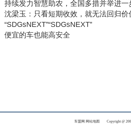
持续发力智慧助农，全国多措并举进一
中上协会长：培育新质生产力，上市公司应加强
沈梁玉：只看短期收效，就无法回归价
2024冰雪运动或将再度释放经济新活力，让冰
建设
“SDGsNEXT”“SDGsNEXT”
孙颖莎女单女双均出局 我国1.1万家乒乓球企业
便宜的车也能高安全
人工智能辅助康复纳入医疗价格项目，与康复类
汽车观察：第一大汽车市场怎么就不赚钱了呢？
行相
全球咖啡文化在穗交汇2024秋季广州国际咖啡
我国建成世界最大规模职业教育体系，现代制造
湖北鄂州葛店：因地制宜培育新质生产力
七成
车盟网
网站地图
Copyright @ 200