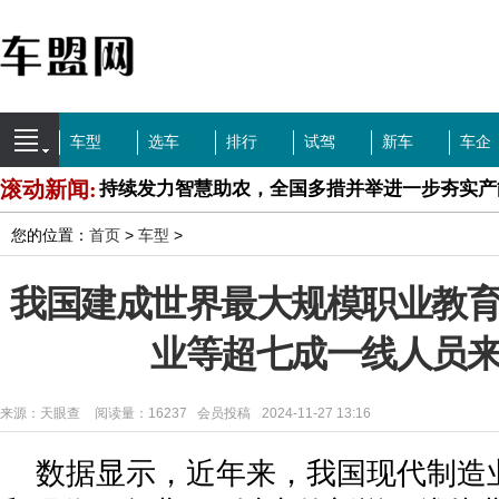
车型
选车
排行
试驾
新车
车企
持续发力智慧助农，全国多措并举进一步夯实产
滚动新闻:
沈梁玉：只看短期收效，就无法回归价值本身第
您的位置：
首页
>
车型
>
“SDGsNEXT”“SDGsNEXT”国际可持续发
辑奖
便宜的车也能高安全
我国建成世界最大规模职业教
左手纯电右手LNG皆获大奖乘龙重卡全力赋能
业等超七成一线人员
中新武威观中小学合唱展演拓展丰富校园文化生
化
来源：天眼查
阅读量：16237 会员投稿
2024-11-27 13:16
新能源重卡渗透率再创新高
数据显示，近年来，我国现代制造
天眼新知 — 宠物行业现状与发展：宠物如何成