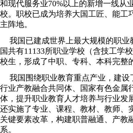
和现代服务业70%以上的新增一线从
羽绒制品“以丝代绒”造假产业链曝光，我国羽
校。职校已成为培养大国工匠、能工
屯昌：让百姓享受更优南药康养服务
企
主阵地。
新时代中国调研行之看区域·西部篇丨抱团返乡
我国已建成世界上最大规模的职业
贵州省第三届美丽乡村篮球联赛半决赛黔东南赛
行
国共有11133所职业学校（含技工学校
山海相邀深河情深⑤｜深河推动“组团式”医疗
东南
校生，形成了中职、专科、本科完整
中国消费电子「出海」二十年
山
泰兴市新街镇：爱“新”护苗志愿在行动?
我国围绕职业教育重点产业，建设
行业产教融合共同体、国家有色金属
“2024年毕马威中国工业制造行业峰会暨第一届
体，提升职业教育人才培养与行业发
黑神话悟空获金摇杆奖实至名归 我国今年新增
还实施了专业、课程、教材、教师、
尼尔森IQ联合饿了么发布《OAIPL即时零售新
企
关键要素改革，构建职普融通、产教
安谋科技NPU：以三重升级应对端侧AI带来的
系。