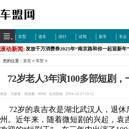
车型
选车
排行
试驾
新车
车企
滚动新闻:
发放千万消费券2025年“南京路和你一起迎新年
常州市医疗急救中心全新升级为生命健康织密保
您的位置：
首页
>
车型
>
教育培训行业迎监管风暴 研考信息专项清理启动
72岁老人3年演100多部短剧
宜兴市官林镇：打造“全闭环”政务服务体系，
来源：天眼查
阅读量：8560 会员投稿
2024-12-27 10:11
Swiss Meat瑞秘特将携优质肉类产品亮相202
发
北京人工智能产业发展成绩亮眼，AI产业核心
72岁的袁吉衣是湖北武汉人，退休
州。近年来，随着微短剧的兴起，袁
站上1.4万亿斤新台阶，建设更高水平“大国粮仓
三