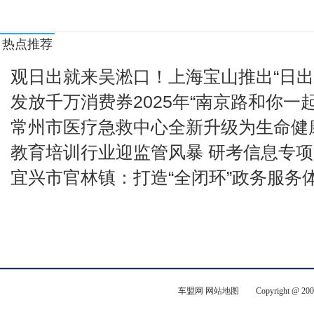
致美行远，「渝」越万里，星海S7650KM至尊
让冷资源“热”起来，入冬以来我国冰雪消费活
热点推荐
瑞新康达RESCOND与沃尔沃AED道路使者联盟
强
观日出就来吴淞口！上海宝山推出“日
再创新高，国内游戏实销收入破3200亿元
发放千万消费券2025年“南京路和你一
常州市医疗急救中心全新升级为生命健
天眼新知 — 寒冬里的温暖商机：冬季“暖经济”
教育培训行业迎监管风暴 研考信息专
走下神坛？AI玩具领域受到消费者追捧，爆款
宜兴市官林镇：打造“全闭环”政务服务
一电池回收企业赴港递表已完成5轮融资
72岁老人3年演100多部短剧，一天收入上千元
观日出就来吴淞口！上海宝山推出“日出指数”
线
车盟网
网站地图
Copyright @ 200