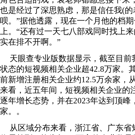
也是经过了深思熟虑，那是信任我(的
AI+泛娱乐出海备受关注，我国人工智能企业超1
容
呗。”据他透露，现在一个月他的档期
贵州茅台宣布中期分红300亿 我国现存白酒相关
上。“还有过一天七八部戏同时找上
《差评》携手时空壶同传耳机举办AI翻译交流会
实在排不开啊。”
2024年黄金产业冰火两重天 饰品相关企业新增
天眼查专业版数据显示，截至目前
2024年网约车行业加速变革 年内已新增超720余
状态的短视频相关企业超42.8万家。其
以“丝”代“绒”，在新国标下玩文字游戏的不法
前新增注册相关企业约12.5万余家，
报名费9999元的小米“驾校”来了 我国现存驾培
来看，近五年间，短视频相关企业的
明年1月1日起——海南将执行新版国家医保药
逐年增长态势，并在2023年达到顶峰，
瑞新康达RESCOND与沃尔沃AED道路使者联盟
家。。
朱江明：2025年，零跑要这么干！
从区域分布来看，浙江省、广东省
肃北：就业创业多措并举，成绩斐然暖民心