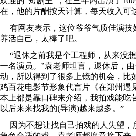
欢迎的“短剧王”，在三年内出演了10
沃尔沃销量持续稳定，XC90以豪华与实力说话
在，他的片酬按天计算，每天收入可达1
高端手机市场需求保持旺盛，智能手机出货量预
我国全球海拔最高风电场，发电超2200万千瓦时
上升
有网友表示，这位爷爷气质佳演技
养活自己，太棒了吧。
“洋中医”马文轩故地重返，中医药诊疗方式受
小鹏“飞行汽车”预售单价200万以内 我国现存
“退休之前我是个工程师，从来没
贵州省第三届美丽乡村篮球联赛半决赛黔东南赛
一名演员。”袁老师坦言，退休后，
途观LPro荣获2024版C-NCAP五星评价智能之
东南
动，所以得到了很多上镜的机会，比如
鸡百花电影节形象代言片《在郑州遇
邕江上游二期引水和应急引水工程首次在全区应
本上都是靠口碑来介绍，我拍戏能吃
CES2025：intoPIX推出低功耗和低延迟压缩
技术
以后来来找我的(导演)越来越多。”
2024账单小结：5大关键词解码消费新浪潮丨202
“川藏线-遇见最美的风景，川藏公路通车70周年
因为不想让找自己拍戏的人失望，
角色合适的戏，袁老师都愿意接下来
一次性增设40个新专业，《职业教育专业目录