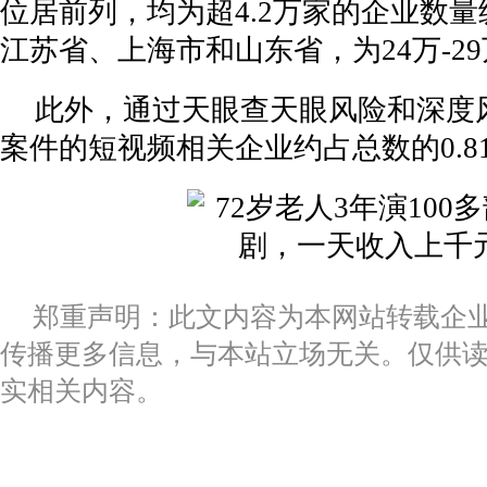
位居前列，均为超4.2万家的企业数
中储粮增加玉米收储规模，积极发挥稳市场稳预
江苏省、上海市和山东省，为24万-2
自主乘用车销量实现大幅上涨北汽集团2024年
此外，通过天眼查天眼风险和深度
殡葬专业本科比其他专业高二三十分，“社会贡
案件的短视频相关企业约占总数的0.8
全国导游资格考试报考人数同比大幅增长，旅游
感”和“
交通运输部：农村市场成为邮政快递业新增长极
更多
纪凌尘高铁假装看书上热搜，读屏时代还需要再
发放千万消费券2025年“南京路和你一起迎新年
书吗
郑重声明：此文内容为本网站转载企
21世纪金牌分析师评选榜单解读｜22家机构拿
传播更多信息，与本站立场无关。仅供
第一届贵阳大数据科创城创新创意应用大赛暨202
实相关内容。
尹同跃：中国豪华车模式的探索者
纯电皮卡雷达金刚正式上市9.98万元起